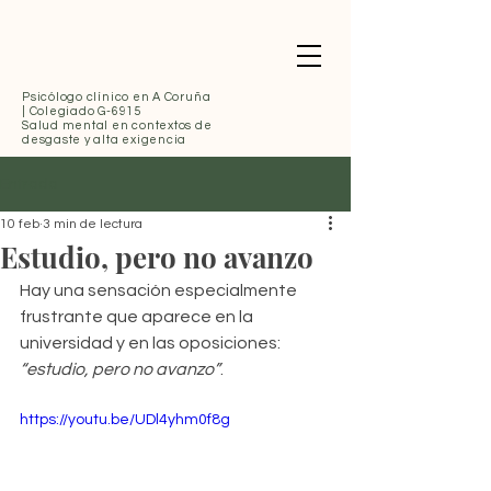
Psicólogo clínico
en A Coruña
| Colegiado G-6915
Salud mental en contextos de
desgaste y alta exigencia
Entrada
10 feb
3 min de lectura
Estudio, pero no avanzo
Hay una sensación especialmente 
frustrante que aparece en la 
universidad y en las oposiciones: 
“estudio, pero no avanzo”
. 
https://youtu.be/UDl4yhm0f8g