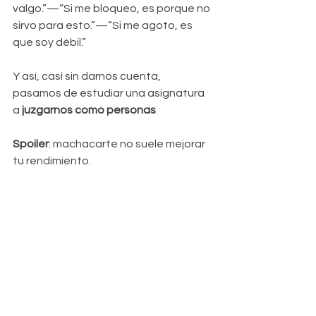
valgo.”—“Si me bloqueo, es porque no 
sirvo para esto.”—“Si me agoto, es 
que soy débil.”
Y así, casi sin darnos cuenta, 
pasamos de estudiar una asignatura 
a 
juzgarnos como personas
. 
Spoiler
: machacarte no suele mejorar 
tu rendimiento.