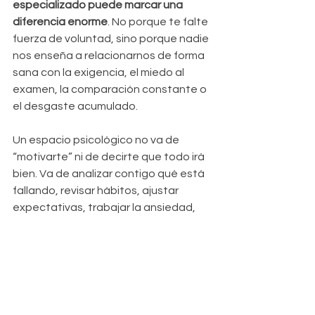
especializado puede marcar una 
diferencia enorme
. No porque te falte 
fuerza de voluntad, sino porque nadie 
nos enseña a relacionarnos de forma 
sana con la exigencia, el miedo al 
examen, la comparación constante o 
el desgaste acumulado.
Un espacio psicológico no va de 
“motivarte” ni de decirte que todo irá 
bien. Va de analizar contigo qué está 
fallando, revisar hábitos, ajustar 
expectativas, trabajar la ansiedad, 
aprender a cuidarte sin culpa y 
construir una forma de estudiar que 
no te rompa por dentro.