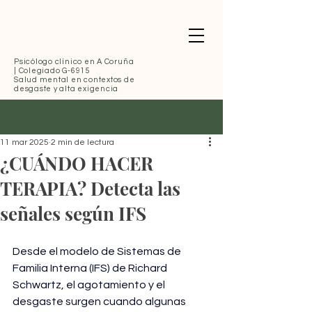
Psicólogo clínico
en A Coruña
| Colegiado G-6915
Salud mental en contextos de
desgaste y alta exigencia
Entrada
11 mar 2025
2 min de lectura
¿CUÁNDO HACER
TERAPIA? Detecta las
señales según IFS
Desde el modelo de Sistemas de 
Familia Interna (IFS) de Richard 
Schwartz, el agotamiento y el 
desgaste surgen cuando algunas 