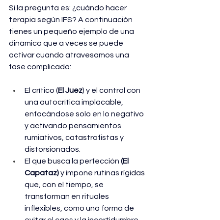
Si la pregunta es: ¿cuándo hacer 
terapia según IFS? A continuación 
tienes un pequeño ejemplo de una 
dinámica que a veces se puede 
activar cuando atravesamos una 
fase complicada: 
El crítico (
El Juez
) y el control con 
una autocrítica implacable, 
enfocándose solo en lo negativo 
y activando pensamientos 
rumiativos, catastrofistas y 
distorsionados. 
El que busca la perfección 
(El 
Capataz) 
y impone rutinas rígidas 
que, con el tiempo, se 
transforman en rituales 
inflexibles, como una forma de 
evitar el caos y la incertidumbre. 