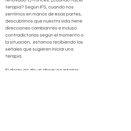
terapia? Según IFS, cuando nos 
sentimos en manos de esas partes, 
descubrimos que nuestra vida tiene 
direcciones cambiantes e incluso 
contradictorias según el momento o 
la situación,  estamos recibiendo las 
señales que sugieren iniciar una 
terapia.
Si después de un chequeo interior 
descubres que es tu situación (o que 
está cerca de producirse), en Juan 
Badía Psicología estamos para 
acompañarte. 
Reserva tu sesión 
aquí
 y empieza tu camino hacia el 
equilibrio.