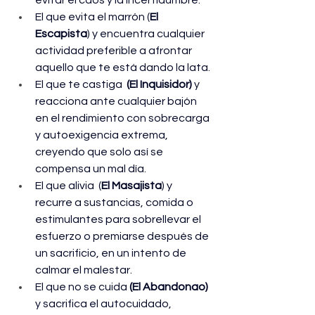
El que evita el marrón (
El 
Escapista
) y encuentra cualquier 
actividad preferible a afrontar 
aquello que te está dando la lata.
El que te castiga 
 (El Inquisidor) 
y 
reacciona ante cualquier bajón 
en el rendimiento con sobrecarga 
y autoexigencia extrema, 
creyendo que solo así se 
compensa un mal día. 
El que alivia  (
El Masajista
) y 
recurre a sustancias, comida o 
estimulantes para sobrellevar el 
esfuerzo o premiarse después de 
un sacrificio, en un intento de 
calmar el malestar. 
El que no se cuida 
(El Abandonao) 
y
sacrifica el autocuidado, 