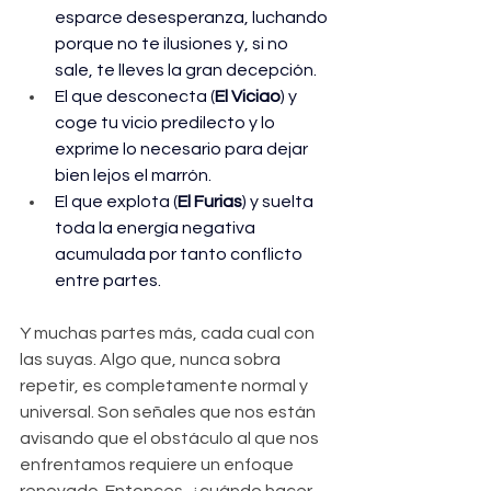
esparce desesperanza, luchando 
porque no te ilusiones y, si no 
sale, te lleves la gran decepción. 
El que desconecta (
El Viciao
) y 
coge tu vicio predilecto y lo 
exprime lo necesario para dejar 
bien lejos el marrón.
El que explota (
El Furias
) y suelta 
toda la energía negativa 
acumulada por tanto conflicto 
entre partes.
Y muchas partes más, cada cual con 
las suyas. Algo que, nunca sobra 
repetir, es completamente normal y 
universal. Son señales que nos están 
avisando que el obstáculo al que nos 
enfrentamos requiere un enfoque 
renovado. Entonces, ¿cuándo hacer 